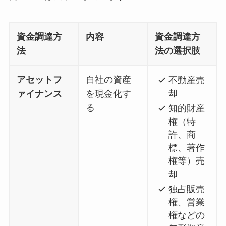
資金調達方
内容
資金調達方
法
法の選択肢
アセットフ
自社の資産
不動産売
却
ァイナンス
を現金化す
る
知的財産
権（特
許、商
標、著作
権等）売
却
独占販売
権、営業
権などの