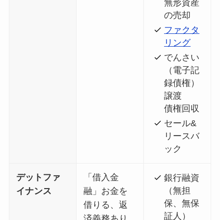
無形資産
の売却
ファクタ
リング
でんさい
（電子記
録債権）
譲渡
債権回収
セール&
リースバ
ック
デットファ
「借入金
銀行融資
（無担
イナンス
融」お金を
保、無保
借りる、返
証人）
済義務あり